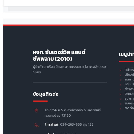
หจก. ซับเซอร์วิส แอนด์
เมนูนำ
ซัพพลาย (2010)
ผู้นำด้านเครื่องมืออุตสาหกรรมและไฮดรอลิกครบ
หน้าแ
วงจร
เกี่ยว
สินค้า
งานบร
ข่าวส
ข้อมูลติดต่อ
บทคว
รูปภา
สมัคร
ติดต่อ
65/756 ม.5 ต.ลานตากฟ้า อ.นครชัยศรี
จ.นครปฐม 73120
โทรศัพท์:
034-263-655 ต่อ 122