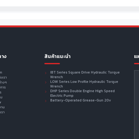
ทาง
สินค้าแนะนำ
แผ
รก
IBT Series Square Drive Hydraulic Torque
Wrench
กับเรา
LOW Series Low Profile Hydraulic Torque
ต่างๆ
Wrench
ิการ
DHP Series Double Engine High Speed
าร
Electric Pump
าม
Battery-Operated Grease-Gun 20v
พ
งาน
เรา