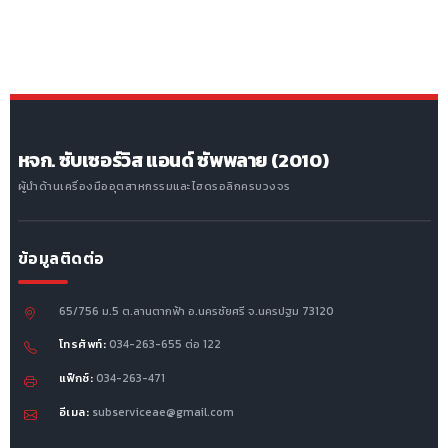
หจก. ซับเซอร์วิส แอนด์ ซัพพลาย (2010)
ผู้นำด้านเครื่องมืออุตสาหกรรมและไฮดรอลิกครบวงจร
ข้อมูลติดต่อ
65/756 ม.5 ต.ลานตากฟ้า อ.นครชัยศรี จ.นครปฐม 73120
โทรศัพท์:
034-263-655 ต่อ 122
แฟ็กซ์:
034-263-471
อีเมล:
subserviceae@gmail.com