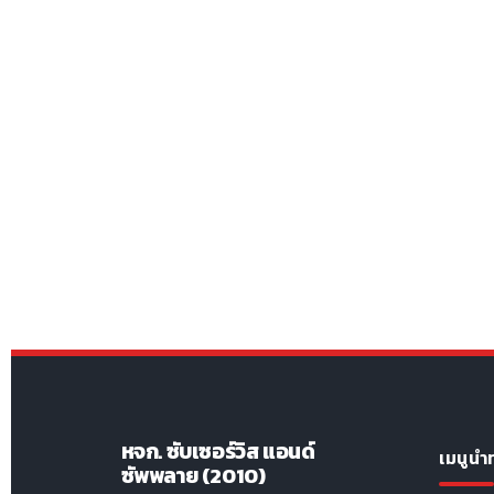
หจก. ซับเซอร์วิส แอนด์
เมนูนำ
ซัพพลาย (2010)