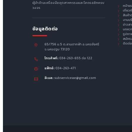
ผู้นำด้านเครื่องมืออุตสาหกรรมและไฮดรอลิกครบ
หน้าแ
วงจร
เกี่ยว
สินค้า
งานบร
ข่าวส
ข้อมูลติดต่อ
บทคว
รูปภา
สมัคร
ติดต่อ
65/756 ม.5 ต.ลานตากฟ้า อ.นครชัยศรี
จ.นครปฐม 73120
โทรศัพท์:
034-263-655 ต่อ 122
แฟ็กซ์:
034-263-471
อีเมล:
subserviceae@gmail.com