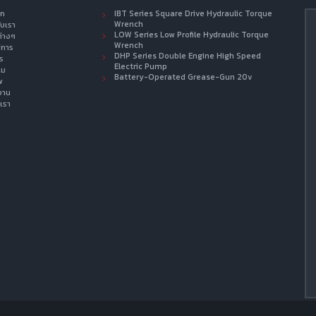
รก
IBT Series Square Drive Hydraulic Torque
Wrench
กับเรา
LOW Series Low Profile Hydraulic Torque
ต่างๆ
Wrench
ิการ
DHP Series Double Engine High Speed
าร
Electric Pump
าม
Battery-Operated Grease-Gun 20v
พ
งาน
เรา