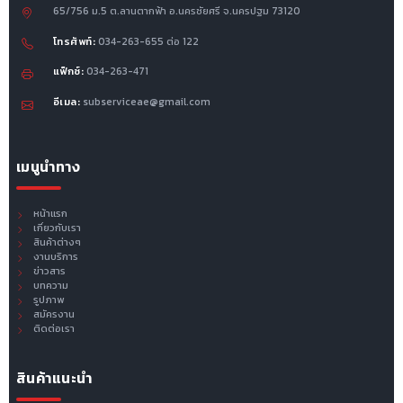
65/756 ม.5 ต.ลานตากฟ้า อ.นครชัยศรี จ.นครปฐม 73120
โทรศัพท์:
034-263-655 ต่อ 122
แฟ็กซ์:
034-263-471
อีเมล:
subserviceae@gmail.com
เมนูนำทาง
หน้าแรก
เกี่ยวกับเรา
สินค้าต่างๆ
งานบริการ
ข่าวสาร
บทความ
รูปภาพ
สมัครงาน
ติดต่อเรา
สินค้าแนะนำ