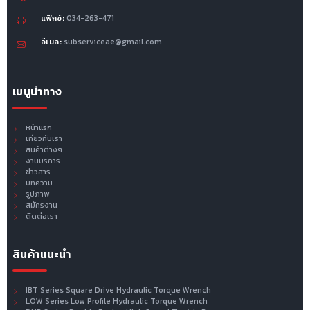
แฟ็กซ์:
034-263-471
อีเมล:
subserviceae@gmail.com
เมนูนำทาง
หน้าแรก
เกี่ยวกับเรา
สินค้าต่างๆ
งานบริการ
ข่าวสาร
บทความ
รูปภาพ
สมัครงาน
ติดต่อเรา
สินค้าแนะนำ
IBT Series Square Drive Hydraulic Torque Wrench
LOW Series Low Profile Hydraulic Torque Wrench