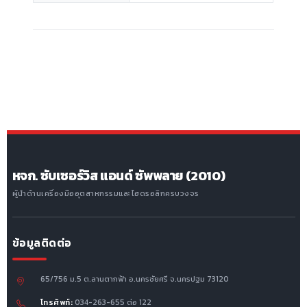
หจก. ซับเซอร์วิส แอนด์ ซัพพลาย (2010)
ผู้นำด้านเครื่องมืออุตสาหกรรมและไฮดรอลิกครบวงจร
ข้อมูลติดต่อ
65/756 ม.5 ต.ลานตากฟ้า อ.นครชัยศรี จ.นครปฐม 73120
โทรศัพท์:
034-263-655 ต่อ 122