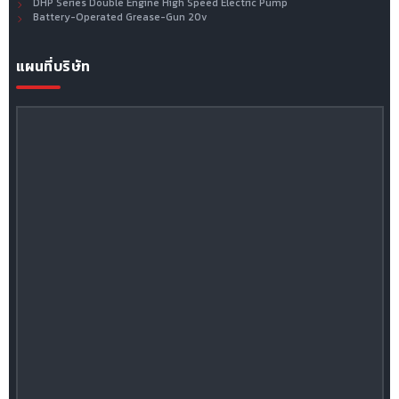
DHP Series Double Engine High Speed Electric Pump
Battery-Operated Grease-Gun 20v
แผนที่บริษัท