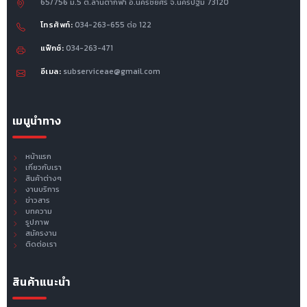
65/756 ม.5 ต.ลานตากฟ้า อ.นครชัยศรี จ.นครปฐม 73120
โทรศัพท์:
034-263-655 ต่อ 122
แฟ็กซ์:
034-263-471
อีเมล:
subserviceae@gmail.com
เมนูนำทาง
หน้าแรก
เกี่ยวกับเรา
สินค้าต่างๆ
งานบริการ
ข่าวสาร
บทความ
รูปภาพ
สมัครงาน
ติดต่อเรา
สินค้าแนะนำ