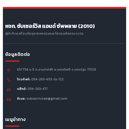
หจก. ซับเซอร์วิส แอนด์ ซัพพลาย (2010)
ผู้นำด้านเครื่องมืออุตสาหกรรมและไฮดรอลิกครบวงจร
ข้อมูลติดต่อ
65/756 ม.5 ต.ลานตากฟ้า อ.นครชัยศรี จ.นครปฐม 73120
โทรศัพท์:
034-263-655 ต่อ 122
แฟ็กซ์:
034-263-471
อีเมล:
subserviceae@gmail.com
เมนูนำทาง