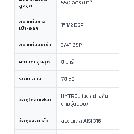
550 ลิตร/นาที
สูงสุด
ขนาดท่อทาง
1" 1/2 BSP
เข้า-ออก
3/4" BSP
ขนาดท่อลมเข้า
8 บาร์
ความดันสูงสุด
78 dB
ระดับเสียง
HYTREL (แตกต่างกัน
วัสดุไดอะแฟรม
ตามรุ่นย่อย)
สแตนเลส AISI 316
วัสดุบอลวาล์ว