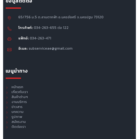
ข้อมูลติดต่อ
65/756 ม.5 ต.ลานตากฟ้า อ.นครชัยศรี จ.นครปฐม 73120
โทรศัพท์:
034-263-655 ต่อ 122
แฟ็กซ์:
034-263-471
อีเมล:
subserviceae@gmail.com
เมนูนำทาง
หน้าแรก
เกี่ยวกับเรา
สินค้าต่างๆ
งานบริการ
ข่าวสาร
บทความ
รูปภาพ
สมัครงาน
ติดต่อเรา