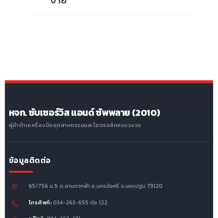
หจก. ซับเซอร์วิส แอนด์ ซัพพลาย (2010)
ผู้นำด้านเครื่องมืออุตสาหกรรมและไฮดรอลิกครบวงจร
ข้อมูลติดต่อ
65/756 ม.5 ต.ลานตากฟ้า อ.นครชัยศรี จ.นครปฐม 73120
โทรศัพท์:
034-263-655 ต่อ 122