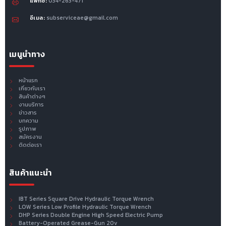
แฟ็กซ์:
034-263-471
อีเมล:
subserviceae@gmail.com
เมนูนำทาง
หน้าแรก
เกี่ยวกับเรา
สินค้าต่างๆ
งานบริการ
ข่าวสาร
บทความ
รูปภาพ
สมัครงาน
ติดต่อเรา
สินค้าแนะนำ
IBT Series Square Drive Hydraulic Torque Wrench
LOW Series Low Profile Hydraulic Torque Wrench
DHP Series Double Engine High Speed Electric Pump
Battery-Operated Grease-Gun 20v