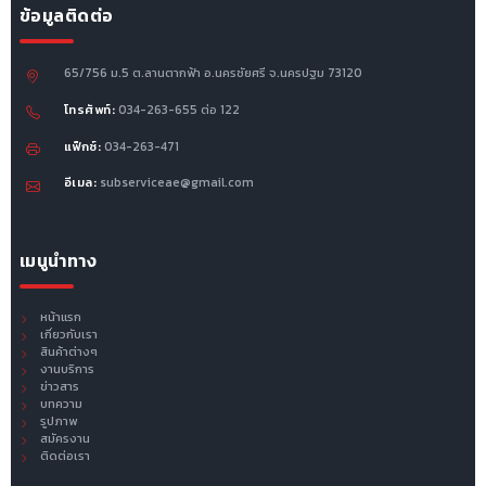
ข้อมูลติดต่อ
65/756 ม.5 ต.ลานตากฟ้า อ.นครชัยศรี จ.นครปฐม 73120
โทรศัพท์:
034-263-655 ต่อ 122
แฟ็กซ์:
034-263-471
อีเมล:
subserviceae@gmail.com
เมนูนำทาง
หน้าแรก
เกี่ยวกับเรา
สินค้าต่างๆ
งานบริการ
ข่าวสาร
บทความ
รูปภาพ
สมัครงาน
ติดต่อเรา