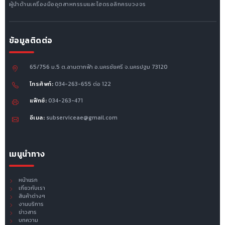
ผู้นำด้านเครื่องมืออุตสาหกรรมและไฮดรอลิกครบวงจร
ข้อมูลติดต่อ
65/756 ม.5 ต.ลานตากฟ้า อ.นครชัยศรี จ.นครปฐม 73120
โทรศัพท์:
034-263-655 ต่อ 122
แฟ็กซ์:
034-263-471
อีเมล:
subserviceae@gmail.com
เมนูนำทาง
หน้าแรก
เกี่ยวกับเรา
สินค้าต่างๆ
งานบริการ
ข่าวสาร
บทความ