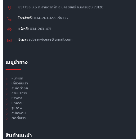
65/756 ม.5 ต.ลานตากฟ้า อ.นครชัยศรี จ.นครปฐม 73120
โทรศัพท์:
034-263-655 ต่อ 122
แฟ็กซ์:
034-263-471
อีเมล:
subserviceae@gmail.com
เมนูนำทาง
หน้าแรก
เกี่ยวกับเรา
สินค้าต่างๆ
งานบริการ
ข่าวสาร
บทความ
รูปภาพ
สมัครงาน
ติดต่อเรา
สินค้าแนะนำ