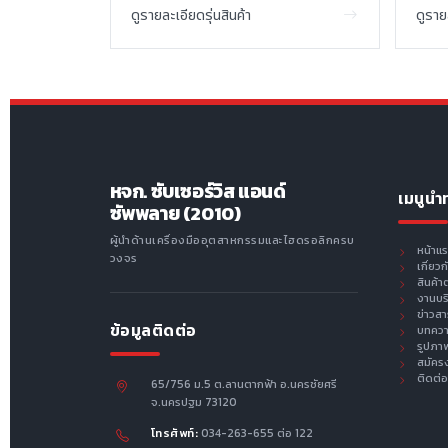
ดูรายละเอียดรุ่นสินค้า
ดูราย
หจก. ซับเซอร์วิส แอนด์
เมนูนำ
ซัพพลาย (2010)
ผู้นำด้านเครื่องมืออุตสาหกรรมและไฮดรอลิกครบ
หน้าแ
วงจร
เกี่ยว
สินค้า
งานบร
ข่าวส
ข้อมูลติดต่อ
บทคว
รูปภา
สมัคร
ติดต่อ
65/756 ม.5 ต.ลานตากฟ้า อ.นครชัยศรี
จ.นครปฐม 73120
โทรศัพท์:
034-263-655 ต่อ 122