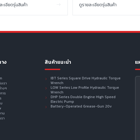
ละเอียดรุ่นสินค้า
ดูรายละเอียดรุ่นสินค้า
ทาง
สินค้าแนะนำ
แผ
รก
IBT Series Square Drive Hydraulic Torque
Wrench
กับเรา
LOW Series Low Profile Hydraulic Torque
ต่างๆ
Wrench
ิการ
DHP Series Double Engine High Speed
าร
Electric Pump
าม
Battery-Operated Grease-Gun 20v
พ
งาน
เรา