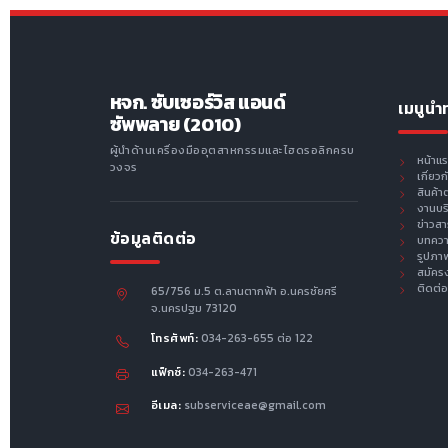
หจก. ซับเซอร์วิส แอนด์
เมนูนำ
ซัพพลาย (2010)
ผู้นำด้านเครื่องมืออุตสาหกรรมและไฮดรอลิกครบ
หน้าแ
วงจร
เกี่ยว
สินค้า
งานบร
ข่าวส
ข้อมูลติดต่อ
บทคว
รูปภา
สมัคร
ติดต่อ
65/756 ม.5 ต.ลานตากฟ้า อ.นครชัยศรี
จ.นครปฐม 73120
โทรศัพท์:
034-263-655 ต่อ 122
แฟ็กซ์:
034-263-471
อีเมล:
subserviceae@gmail.com