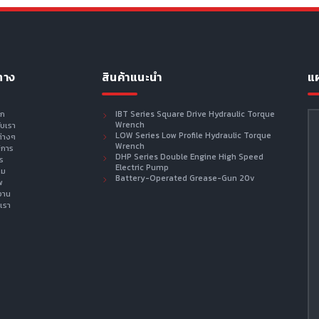
ทาง
สินค้าแนะนำ
แผ
รก
IBT Series Square Drive Hydraulic Torque
Wrench
กับเรา
LOW Series Low Profile Hydraulic Torque
ต่างๆ
Wrench
ิการ
DHP Series Double Engine High Speed
าร
Electric Pump
าม
Battery-Operated Grease-Gun 20v
พ
งาน
เรา