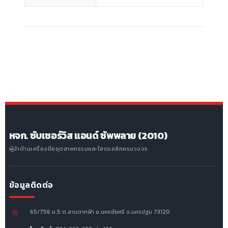
หจก. ซับเซอร์วิส แอนด์ ซัพพลาย (2010)
ผู้นำด้านเครื่องมืออุตสาหกรรมและไฮดรอลิกครบวงจร
ข้อมูลติดต่อ
65/756 ม.5 ต.ลานตากฟ้า อ.นครชัยศรี จ.นครปฐม 73120