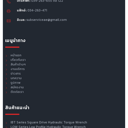
โทรศัพท์:
034-263-655 ต่อ 122
แฟ็กซ์:
034-263-471
อีเมล:
subserviceae@gmail.com
เมนูนำทาง
หน้าแรก
เกี่ยวกับเรา
สินค้าต่างๆ
งานบริการ
ข่าวสาร
บทความ
รูปภาพ
สมัครงาน
ติดต่อเรา
สินค้าแนะนำ
IBT Series Square Drive Hydraulic Torque Wrench
LOW Series Low Profile Hydraulic Torque Wrench