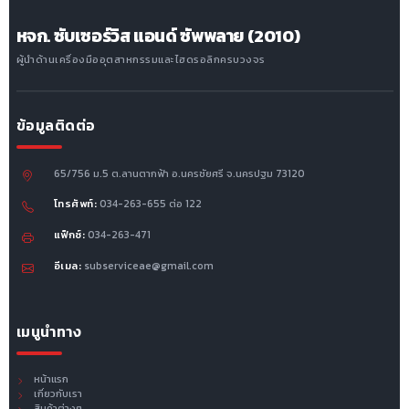
หจก. ซับเซอร์วิส แอนด์ ซัพพลาย (2010)
ผู้นำด้านเครื่องมืออุตสาหกรรมและไฮดรอลิกครบวงจร
ข้อมูลติดต่อ
65/756 ม.5 ต.ลานตากฟ้า อ.นครชัยศรี จ.นครปฐม 73120
โทรศัพท์:
034-263-655 ต่อ 122
แฟ็กซ์:
034-263-471
อีเมล:
subserviceae@gmail.com
เมนูนำทาง
หน้าแรก
เกี่ยวกับเรา
สินค้าต่างๆ