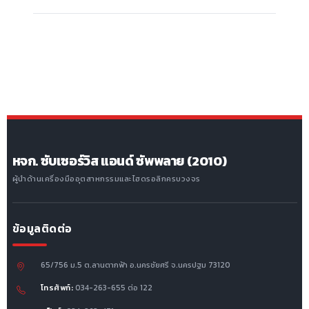
หจก. ซับเซอร์วิส แอนด์ ซัพพลาย (2010)
ผู้นำด้านเครื่องมืออุตสาหกรรมและไฮดรอลิกครบวงจร
ข้อมูลติดต่อ
65/756 ม.5 ต.ลานตากฟ้า อ.นครชัยศรี จ.นครปฐม 73120
โทรศัพท์:
034-263-655 ต่อ 122