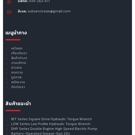
แฟ็กซ์:
034-263-471
อีเมล:
subserviceae@gmail.com
เมนูนำทาง
หน้าแรก
เกี่ยวกับเรา
สินค้าต่างๆ
งานบริการ
ข่าวสาร
บทความ
รูปภาพ
สมัครงาน
ติดต่อเรา
สินค้าแนะนำ
IBT Series Square Drive Hydraulic Torque Wrench
LOW Series Low Profile Hydraulic Torque Wrench
DHP Series Double Engine High Speed Electric Pump
Battery-Operated Grease-Gun 20v