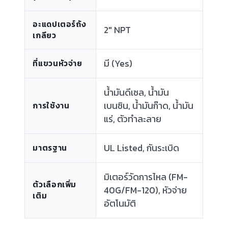
อะแดปเตอร์ถัง
2" NPT
เกลียว
มี (Yes)
ที่แขวนหัวจ่าย
น้ำมันดีเซล, น้ำมัน
เบนซิน, น้ำมันก๊าด, น้ำมัน
การใช้งาน
แร่, ตัวทำละลาย
UL Listed, กันระเบิด
มาตรฐาน
มิเตอร์วัดการไหล (FM-
ตัวเลือกเพิ่ม
40G/FM-120), หัวจ่าย
เติม
อัตโนมัติ