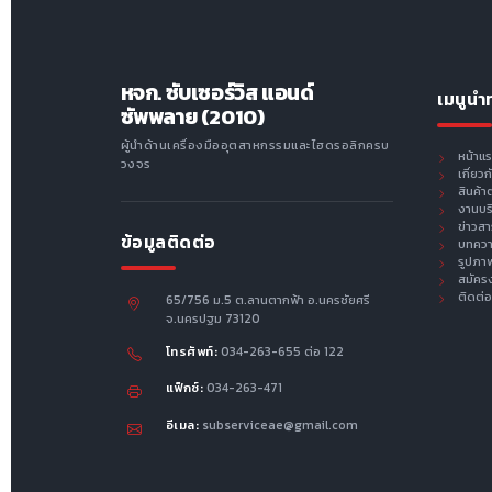
หจก. ซับเซอร์วิส แอนด์
เมนูนำ
ซัพพลาย (2010)
ผู้นำด้านเครื่องมืออุตสาหกรรมและไฮดรอลิกครบ
หน้าแ
วงจร
เกี่ยว
สินค้า
งานบร
ข่าวส
ข้อมูลติดต่อ
บทคว
รูปภา
สมัคร
ติดต่อ
65/756 ม.5 ต.ลานตากฟ้า อ.นครชัยศรี
จ.นครปฐม 73120
โทรศัพท์:
034-263-655 ต่อ 122
แฟ็กซ์:
034-263-471
อีเมล:
subserviceae@gmail.com