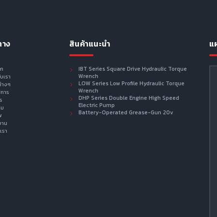
ทาง
สินค้าแนะนำ
แผ
รก
IBT Series Square Drive Hydraulic Torque
Wrench
กับเรา
LOW Series Low Profile Hydraulic Torque
ต่างๆ
Wrench
ิการ
DHP Series Double Engine High Speed
าร
Electric Pump
าม
Battery-Operated Grease-Gun 20v
พ
งาน
เรา