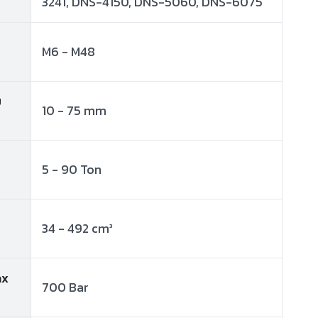
3241, DNS-4150, DNS-5060, DNS-6075
M6 - M48
ม
10 - 75 mm
5 - 90 Ton
34 - 492 cm³
ax
700 Bar