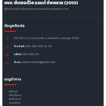
หจก. ซับเซอร์วิส แอนด์ ซัพพลาย (2010)
ผู้นำด้านเครื่องมืออุตสาหกรรมและไฮดรอลิกครบวงจร
ข้อมูลติดต่อ
65/756 ม.5 ต.ลานตากฟ้า อ.นครชัยศรี จ.นครปฐม 73120
โทรศัพท์:
034-263-655 ต่อ 122
แฟ็กซ์:
034-263-471
อีเมล:
subserviceae@gmail.com
เมนูนำทาง
หน้าแรก
เกี่ยวกับเรา
สินค้าต่างๆ
งานบริการ