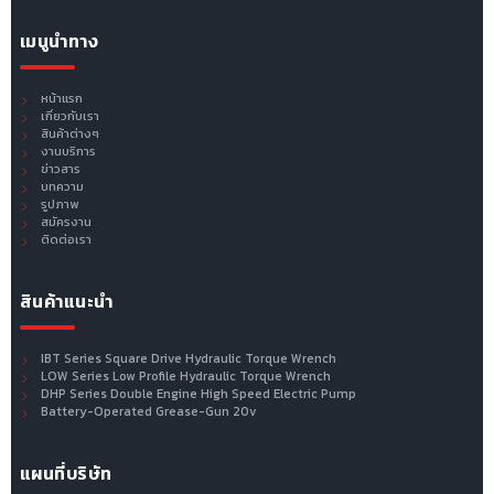
เมนูนำทาง
หน้าแรก
เกี่ยวกับเรา
สินค้าต่างๆ
งานบริการ
ข่าวสาร
บทความ
รูปภาพ
สมัครงาน
ติดต่อเรา
สินค้าแนะนำ
IBT Series Square Drive Hydraulic Torque Wrench
LOW Series Low Profile Hydraulic Torque Wrench
DHP Series Double Engine High Speed Electric Pump
Battery-Operated Grease-Gun 20v
แผนที่บริษัท