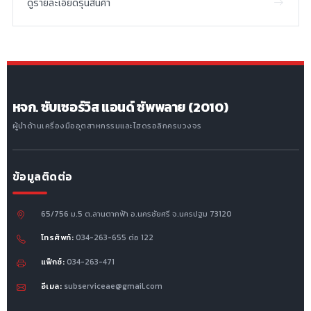
ดูรายละเอียดรุ่นสินค้า
หจก. ซับเซอร์วิส แอนด์ ซัพพลาย (2010)
ผู้นำด้านเครื่องมืออุตสาหกรรมและไฮดรอลิกครบวงจร
ข้อมูลติดต่อ
65/756 ม.5 ต.ลานตากฟ้า อ.นครชัยศรี จ.นครปฐม 73120
โทรศัพท์:
034-263-655 ต่อ 122
แฟ็กซ์:
034-263-471
อีเมล:
subserviceae@gmail.com