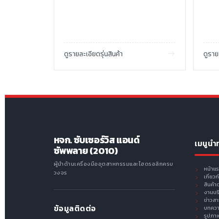
ดูรายละเอียดรุ่นสินค้า
ดูราย
หจก. ซับเซอร์วิส แอนด์
เมนูนำ
ซัพพลาย (2010)
ผู้นำด้านเครื่องมืออุตสาหกรรมและไฮดรอลิกครบ
หน้าแ
วงจร
เกี่ยว
สินค้า
งานบร
ข่าวส
ข้อมูลติดต่อ
บทคว
รูปภา