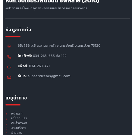
หจก. ซับเซอร์วิส แอนด์ ซัพพลาย (2010)
ผู้นำด้านเครื่องมืออุตสาหกรรมและไฮดรอลิกครบวงจร
ข้อมูลติดต่อ
65/756 ม.5 ต.ลานตากฟ้า อ.นครชัยศรี จ.นครปฐม 73120
โทรศัพท์:
034-263-655 ต่อ 122
แฟ็กซ์:
034-263-471
อีเมล:
subserviceae@gmail.com
เมนูนำทาง
หน้าแรก
เกี่ยวกับเรา
สินค้าต่างๆ
งานบริการ
ข่าวสาร