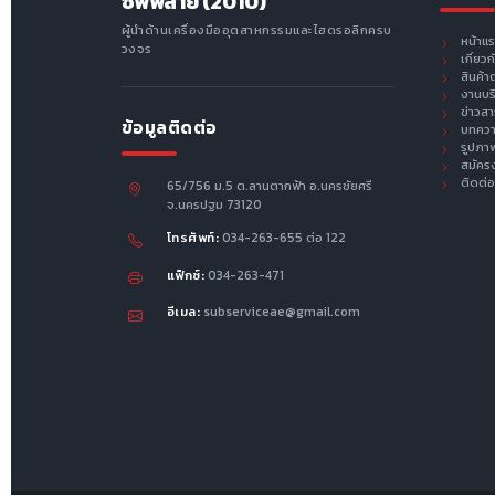
ซัพพลาย (2010)
ผู้นำด้านเครื่องมืออุตสาหกรรมและไฮดรอลิกครบ
หน้าแ
วงจร
เกี่ยว
สินค้า
งานบร
ข่าวส
ข้อมูลติดต่อ
บทคว
รูปภา
สมัคร
ติดต่อ
65/756 ม.5 ต.ลานตากฟ้า อ.นครชัยศรี
จ.นครปฐม 73120
โทรศัพท์:
034-263-655 ต่อ 122
แฟ็กซ์:
034-263-471
อีเมล:
subserviceae@gmail.com