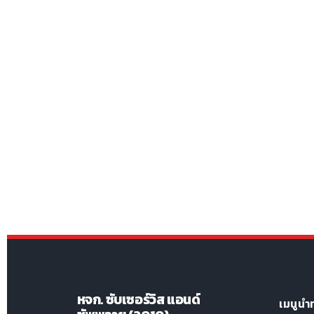
หจก. ซับเซอร์วิส แอนด์
เมนูนำ