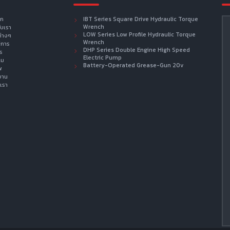
รก
IBT Series Square Drive Hydraulic Torque
Wrench
กับเรา
LOW Series Low Profile Hydraulic Torque
ต่างๆ
Wrench
ิการ
DHP Series Double Engine High Speed
าร
Electric Pump
าม
Battery-Operated Grease-Gun 20v
พ
งาน
เรา