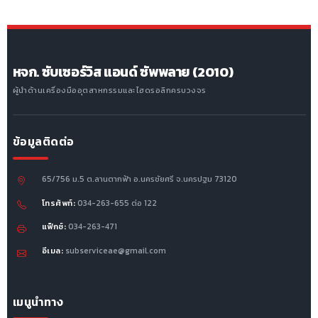
หจก. ซับเซอร์วิส แอนด์ ซัพพลาย (2010)
ผู้นำด้านเครื่องมืออุตสาหกรรมและไฮดรอลิกครบวงจร
ข้อมูลติดต่อ
65/756 ม.5 ต.ลานตากฟ้า อ.นครชัยศรี จ.นครปฐม 73120
โทรศัพท์:
034-263-655 ต่อ 122
แฟ็กซ์:
034-263-471
อีเมล:
subserviceae@gmail.com
เมนูนำทาง