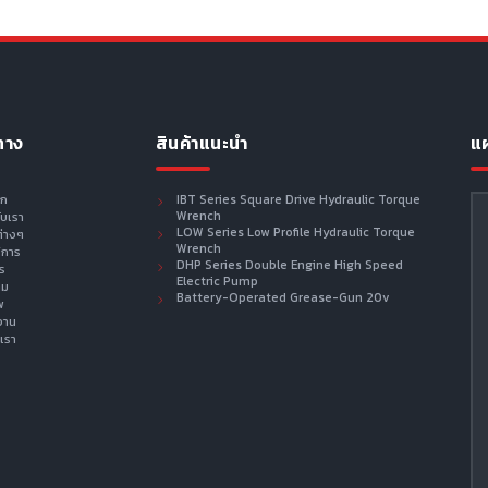
ทาง
สินค้าแนะนำ
แผ
รก
IBT Series Square Drive Hydraulic Torque
Wrench
กับเรา
LOW Series Low Profile Hydraulic Torque
ต่างๆ
Wrench
ิการ
DHP Series Double Engine High Speed
าร
Electric Pump
าม
Battery-Operated Grease-Gun 20v
พ
งาน
เรา