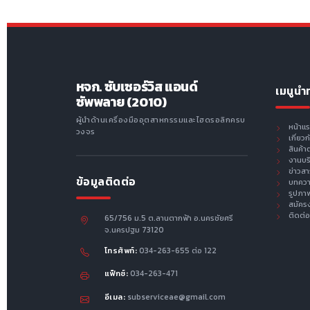
หจก. ซับเซอร์วิส แอนด์
เมนูนำ
ซัพพลาย (2010)
ผู้นำด้านเครื่องมืออุตสาหกรรมและไฮดรอลิกครบ
หน้าแ
วงจร
เกี่ยว
สินค้า
งานบร
ข่าวส
ข้อมูลติดต่อ
บทคว
รูปภา
สมัคร
ติดต่อ
65/756 ม.5 ต.ลานตากฟ้า อ.นครชัยศรี
จ.นครปฐม 73120
โทรศัพท์:
034-263-655 ต่อ 122
แฟ็กซ์:
034-263-471
อีเมล:
subserviceae@gmail.com