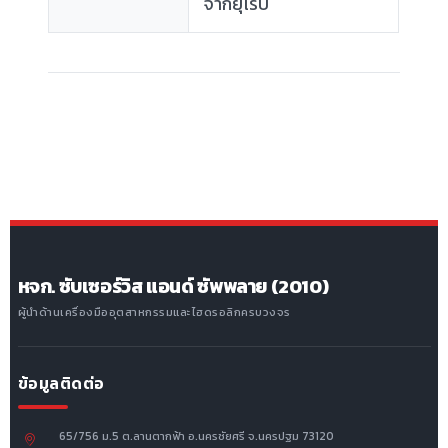
จากยุโรป
หจก. ซับเซอร์วิส แอนด์ ซัพพลาย (2010)
ผู้นำด้านเครื่องมืออุตสาหกรรมและไฮดรอลิกครบวงจร
ข้อมูลติดต่อ
65/756 ม.5 ต.ลานตากฟ้า อ.นครชัยศรี จ.นครปฐม 73120