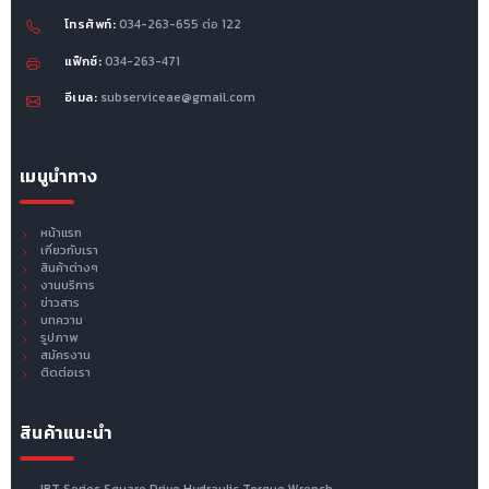
โทรศัพท์:
034-263-655 ต่อ 122
แฟ็กซ์:
034-263-471
อีเมล:
subserviceae@gmail.com
เมนูนำทาง
หน้าแรก
เกี่ยวกับเรา
สินค้าต่างๆ
งานบริการ
ข่าวสาร
บทความ
รูปภาพ
สมัครงาน
ติดต่อเรา
สินค้าแนะนำ
IBT Series Square Drive Hydraulic Torque Wrench