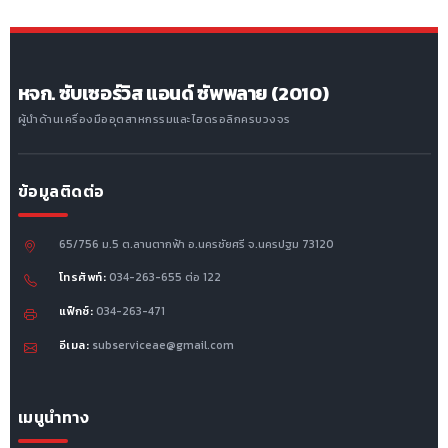
หจก. ซับเซอร์วิส แอนด์ ซัพพลาย (2010)
ผู้นำด้านเครื่องมืออุตสาหกรรมและไฮดรอลิกครบวงจร
ข้อมูลติดต่อ
65/756 ม.5 ต.ลานตากฟ้า อ.นครชัยศรี จ.นครปฐม 73120
โทรศัพท์:
034-263-655 ต่อ 122
แฟ็กซ์:
034-263-471
อีเมล:
subserviceae@gmail.com
เมนูนำทาง