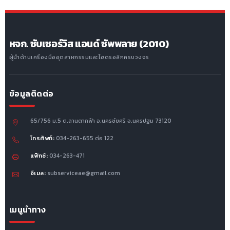
หจก. ซับเซอร์วิส แอนด์ ซัพพลาย (2010)
ผู้นำด้านเครื่องมืออุตสาหกรรมและไฮดรอลิกครบวงจร
ข้อมูลติดต่อ
65/756 ม.5 ต.ลานตากฟ้า อ.นครชัยศรี จ.นครปฐม 73120
โทรศัพท์:
034-263-655 ต่อ 122
แฟ็กซ์:
034-263-471
อีเมล:
subserviceae@gmail.com
เมนูนำทาง