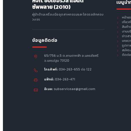
หจก. ซับเซอร์วิส แอนด์
เมนูนำ
ซัพพลาย (2010)
ผู้นำด้านเครื่องมืออุตสาหกรรมและไฮดรอลิกครบ
หน้าแ
วงจร
เกี่ยว
สินค้า
งานบร
ข่าวส
ข้อมูลติดต่อ
บทคว
รูปภา
สมัคร
ติดต่อ
65/756 ม.5 ต.ลานตากฟ้า อ.นครชัยศรี
จ.นครปฐม 73120
โทรศัพท์:
034-263-655 ต่อ 122
แฟ็กซ์:
034-263-471
อีเมล:
subserviceae@gmail.com