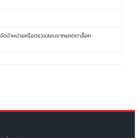
อผู้จัดจำหน่ายหรือตรวจสอบจากแคตตาล็อก