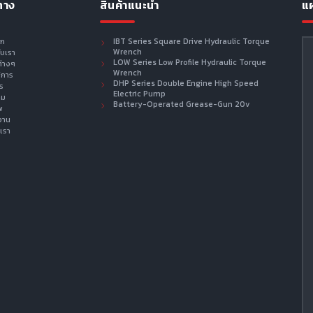
ทาง
สินค้าแนะนำ
แผ
รก
IBT Series Square Drive Hydraulic Torque
Wrench
กับเรา
LOW Series Low Profile Hydraulic Torque
ต่างๆ
Wrench
ิการ
DHP Series Double Engine High Speed
าร
Electric Pump
าม
Battery-Operated Grease-Gun 20v
พ
งาน
เรา