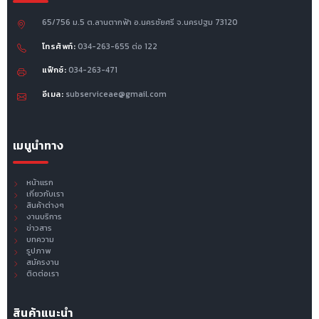
65/756 ม.5 ต.ลานตากฟ้า อ.นครชัยศรี จ.นครปฐม 73120
โทรศัพท์:
034-263-655 ต่อ 122
แฟ็กซ์:
034-263-471
อีเมล:
subserviceae@gmail.com
เมนูนำทาง
หน้าแรก
เกี่ยวกับเรา
สินค้าต่างๆ
งานบริการ
ข่าวสาร
บทความ
รูปภาพ
สมัครงาน
ติดต่อเรา
สินค้าแนะนำ