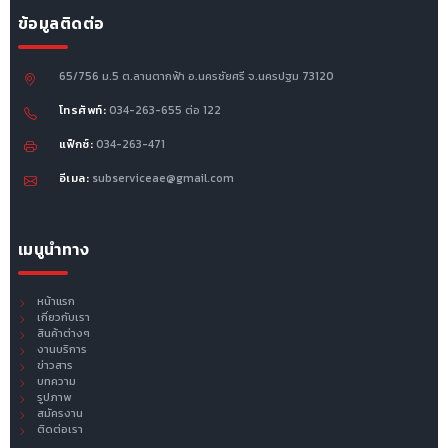
ข้อมูลติดต่อ
65/756 ม.5 ต.ลานตากฟ้า อ.นครชัยศรี จ.นครปฐม 73120
โทรศัพท์:
034-263-655 ต่อ 122
แฟ็กซ์:
034-263-471
อีเมล:
subserviceae@gmail.com
เมนูนำทาง
หน้าแรก
เกี่ยวกับเรา
สินค้าต่างๆ
งานบริการ
ข่าวสาร
บทความ
รูปภาพ
สมัครงาน
ติดต่อเรา