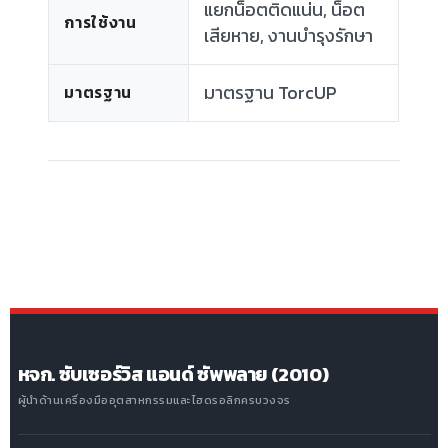
แยกน็อตติดแน่น, น็อต
การใช้งาน
เสียหาย, งานบำรุงรักษา
มาตรฐาน TorcUP
มาตรฐาน
หจก. ซับเซอร์วิส แอนด์ ซัพพลาย (2010)
ผู้นำด้านเครื่องมืออุตสาหกรรมและไฮดรอลิกครบวงจร