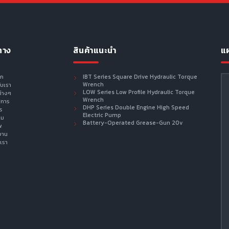
ทาง
สินค้าแนะนำ
แผ
รก
IBT Series Square Drive Hydraulic Torque
Wrench
กับเรา
LOW Series Low Profile Hydraulic Torque
ต่างๆ
Wrench
ิการ
DHP Series Double Engine High Speed
าร
Electric Pump
าม
Battery-Operated Grease-Gun 20v
พ
งาน
เรา