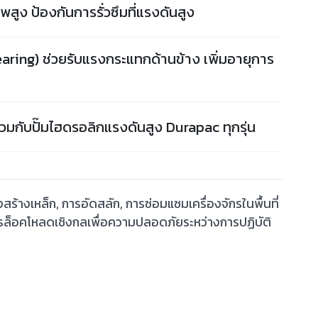
สูง ป้องกันการรั่วซึมที่แรงดันสูง
aring) ช่วยรับแรงกระแทกด้านข้าง เพิ่มอายุการ
วมกับปั๊มไฮดรอลิกแรงดันสูง Durapac ทุกรุ่น
้างเหล็ก, การอัดสลัก, การซ่อมแซมเครื่องจักรในพื้นที่
รล็อคโหลดเชิงกลเพื่อความปลอดภัยระหว่างการปฏิบัติ