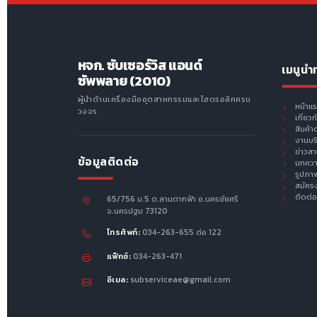
หจก. ซับเซอร์วิส แอนด์
เมนูนำ
ซัพพลาย (2010)
ผู้นำด้านเครื่องมืออุตสาหกรรมและไฮดรอลิกครบ
หน้าแ
วงจร
เกี่ยว
สินค้า
งานบร
ข่าวส
ข้อมูลติดต่อ
บทคว
รูปภา
สมัคร
ติดต่อ
65/756 ม.5 ต.ลานตากฟ้า อ.นครชัยศรี
จ.นครปฐม 73120
โทรศัพท์:
034-263-655 ต่อ 122
แฟ็กซ์:
034-263-471
อีเมล:
subserviceae@gmail.com