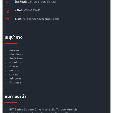
โทรศัพท์:
034-263-655 ต่อ 122
แฟ็กซ์:
034-263-471
อีเมล:
subserviceae@gmail.com
เมนูนำทาง
หน้าแรก
เกี่ยวกับเรา
สินค้าต่างๆ
งานบริการ
ข่าวสาร
บทความ
รูปภาพ
สมัครงาน
ติดต่อเรา
สินค้าแนะนำ
IBT Series Square Drive Hydraulic Torque Wrench