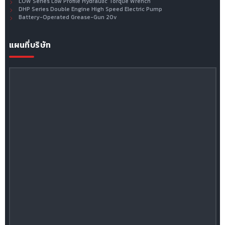
LOW Series Low Profile Hydraulic Torque Wrench
DHP Series Double Engine High Speed Electric Pump
Battery-Operated Grease-Gun 20v
แผนที่บริษัท