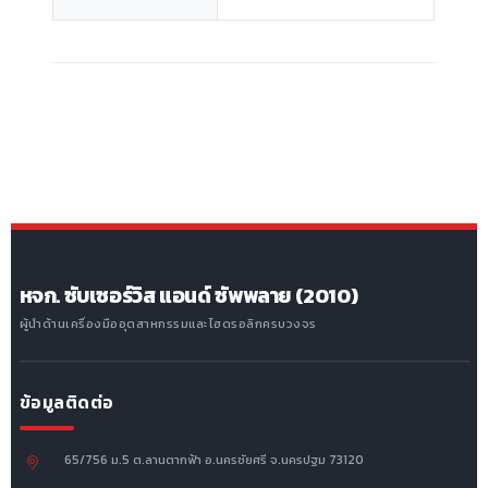
หจก. ซับเซอร์วิส แอนด์ ซัพพลาย (2010)
ผู้นำด้านเครื่องมืออุตสาหกรรมและไฮดรอลิกครบวงจร
ข้อมูลติดต่อ
65/756 ม.5 ต.ลานตากฟ้า อ.นครชัยศรี จ.นครปฐม 73120