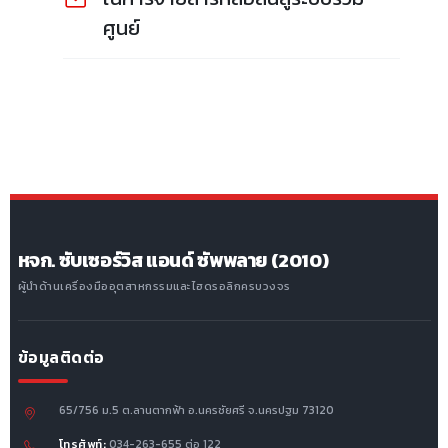
ศูนย์
หจก. ซับเซอร์วิส แอนด์ ซัพพลาย (2010)
ผู้นำด้านเครื่องมืออุตสาหกรรมและไฮดรอลิกครบวงจร
ข้อมูลติดต่อ
65/756 ม.5 ต.ลานตากฟ้า อ.นครชัยศรี จ.นครปฐม 73120
โทรศัพท์:
034-263-655 ต่อ 122