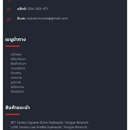
แฟ็กซ์:
034-263-471
อีเมล:
subserviceae@gmail.com
เมนูนำทาง
หน้าแรก
เกี่ยวกับเรา
สินค้าต่างๆ
งานบริการ
ข่าวสาร
บทความ
รูปภาพ
สมัครงาน
ติดต่อเรา
สินค้าแนะนำ
IBT Series Square Drive Hydraulic Torque Wrench
LOW Series Low Profile Hydraulic Torque Wrench