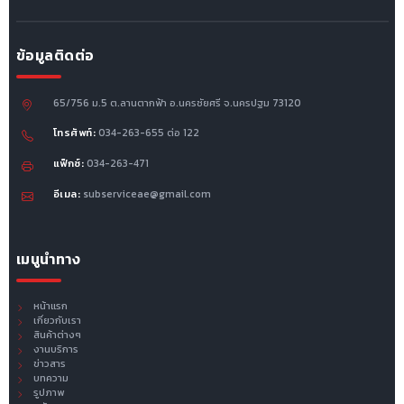
ข้อมูลติดต่อ
65/756 ม.5 ต.ลานตากฟ้า อ.นครชัยศรี จ.นครปฐม 73120
โทรศัพท์:
034-263-655 ต่อ 122
แฟ็กซ์:
034-263-471
อีเมล:
subserviceae@gmail.com
เมนูนำทาง
หน้าแรก
เกี่ยวกับเรา
สินค้าต่างๆ
งานบริการ
ข่าวสาร
บทความ
รูปภาพ