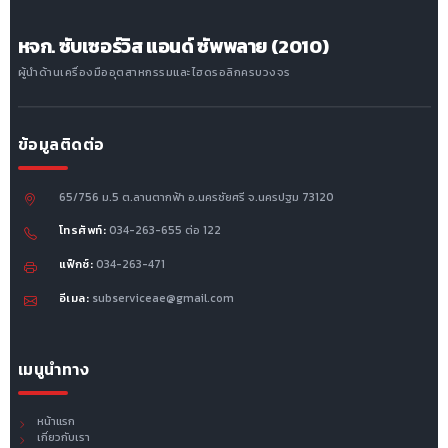
หจก. ซับเซอร์วิส แอนด์ ซัพพลาย (2010)
ผู้นำด้านเครื่องมืออุตสาหกรรมและไฮดรอลิกครบวงจร
ข้อมูลติดต่อ
65/756 ม.5 ต.ลานตากฟ้า อ.นครชัยศรี จ.นครปฐม 73120
โทรศัพท์:
034-263-655 ต่อ 122
แฟ็กซ์:
034-263-471
อีเมล:
subserviceae@gmail.com
เมนูนำทาง
หน้าแรก
เกี่ยวกับเรา