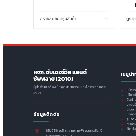
ดูรายละเอียดรุ่นสินค้า
ดูราย
หจก. ซับเซอร์วิส แอนด์
เมนูนำ
ซัพพลาย (2010)
ผู้นำด้านเครื่องมืออุตสาหกรรมและไฮดรอลิกครบ
หน้าแ
วงจร
เกี่ยว
สินค้า
งานบร
ข่าวส
ข้อมูลติดต่อ
บทคว
รูปภา
สมัคร
ติดต่อ
65/756 ม.5 ต.ลานตากฟ้า อ.นครชัยศรี