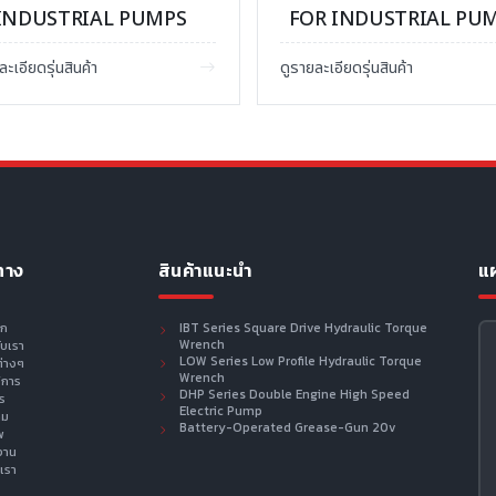
INDUSTRIAL PUMPS
FOR INDUSTRIAL PU
ละเอียดรุ่นสินค้า
ดูรายละเอียดรุ่นสินค้า
ทาง
สินค้าแนะนำ
แผ
รก
IBT Series Square Drive Hydraulic Torque
Wrench
กับเรา
LOW Series Low Profile Hydraulic Torque
ต่างๆ
Wrench
ิการ
DHP Series Double Engine High Speed
าร
Electric Pump
าม
Battery-Operated Grease-Gun 20v
พ
งาน
เรา