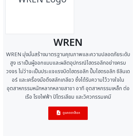
WREN
WREN มุ่งมั่นสร้างมาตรฐานคุณภาพและความปลอดภัยระดับ
สูง เราเป็นผู้ออกแบบและผลิตอุปกรณ์ไฮดรอลิกอย่างครบ
วงจร ไม่ว่าจะเป็นประแจแรงบิดไฮดรอลิก ปั๊มไฮดรอลิก ซิลินเด
อร์ และเครื่องมือดึงสลักเกลียว ซึ่งได้รับความไว้วางใจใน
อุตสาหกรรมหนักหลากหลายสาขา อาทิ อุตสาหกรรมเหล็ก ต่อ
เรือ โรงไฟฟ้า ปิโตรเลียม และวิศวกรรมเคมี
ดูแคตตาล็อก