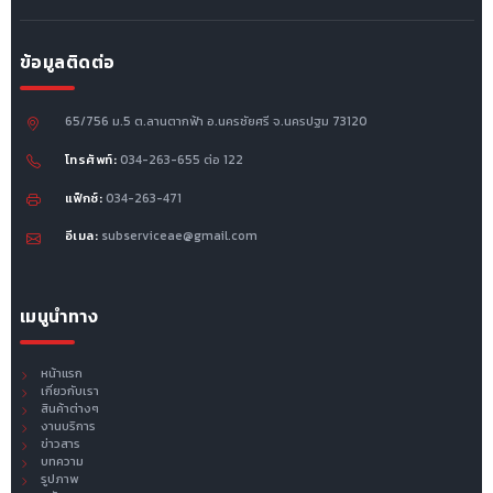
ข้อมูลติดต่อ
65/756 ม.5 ต.ลานตากฟ้า อ.นครชัยศรี จ.นครปฐม 73120
โทรศัพท์:
034-263-655 ต่อ 122
แฟ็กซ์:
034-263-471
อีเมล:
subserviceae@gmail.com
เมนูนำทาง
หน้าแรก
เกี่ยวกับเรา
สินค้าต่างๆ
งานบริการ
ข่าวสาร
บทความ
รูปภาพ