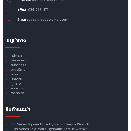
แฟ็กซ์:
034-263-471
อีเมล:
subserviceae@gmail.com
เมนูนำทาง
หน้าแรก
เกี่ยวกับเรา
สินค้าต่างๆ
งานบริการ
ข่าวสาร
บทความ
รูปภาพ
สมัครงาน
ติดต่อเรา
สินค้าแนะนำ
IBT Series Square Drive Hydraulic Torque Wrench
LOW Series Low Profile Hydraulic Torque Wrench