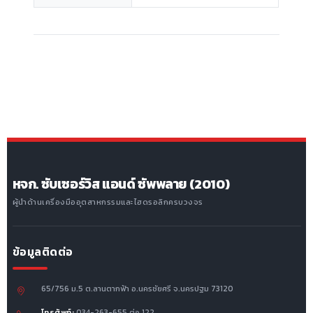
หจก. ซับเซอร์วิส แอนด์ ซัพพลาย (2010)
ผู้นำด้านเครื่องมืออุตสาหกรรมและไฮดรอลิกครบวงจร
ข้อมูลติดต่อ
65/756 ม.5 ต.ลานตากฟ้า อ.นครชัยศรี จ.นครปฐม 73120
โทรศัพท์:
034-263-655 ต่อ 122