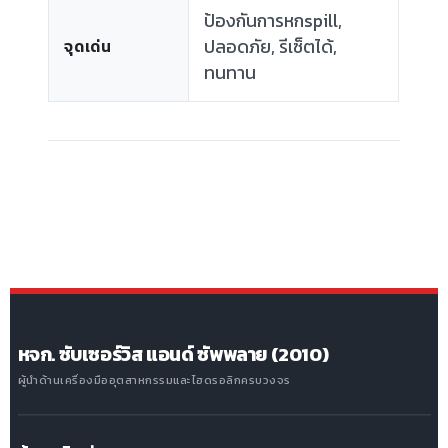
ป้องกันการหกspill,
ปลอดภัย, รีเซ็ตได้,
จุดเด่น
ทนทาน
หจก. ซับเซอร์วิส แอนด์ ซัพพลาย (2010)
ผู้นำด้านเครื่องมืออุตสาหกรรมและไฮดรอลิกครบวงจร