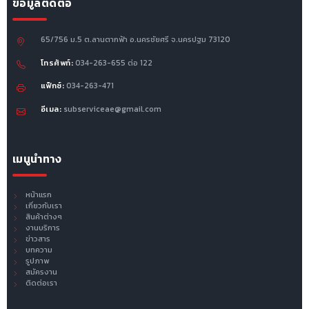
ข้อมูลติดต่อ
65/756 ม.5 ต.ลานตากฟ้า อ.นครชัยศรี จ.นครปฐม 73120
โทรศัพท์:
034-263-655 ต่อ 122
แฟ็กซ์:
034-263-471
อีเมล:
subserviceae@gmail.com
เมนูนำทาง
หน้าแรก
เกี่ยวกับเรา
สินค้าต่างๆ
งานบริการ
ข่าวสาร
บทความ
รูปภาพ
สมัครงาน
ติดต่อเรา