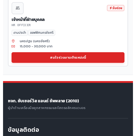
รับด่วน
เจ้าหน้าที่ฝ่ายบุคคล
HR OFFICER
งานประจำ
ออฟฟิศนครชัยศรี
นครปฐม (นครชัยศรี)
15,000 - 30,000 บาท
สนใจร่วมงานตำแหน่งนี้
หจก. ซับเซอร์วิส แอนด์ ซัพพลาย (2010)
ผู้นำด้านเครื่องมืออุตสาหกรรมและไฮดรอลิกครบวงจร
ข้อมูลติดต่อ