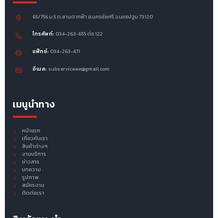
65/756 ม.5 ต.ลานตากฟ้า อ.นครชัยศรี จ.นครปฐม 73120
โทรศัพท์:
034-263-655 ต่อ 122
แฟ็กซ์:
034-263-471
อีเมล:
subserviceae@gmail.com
เมนูนำทาง
หน้าแรก
เกี่ยวกับเรา
สินค้าต่างๆ
งานบริการ
ข่าวสาร
บทความ
รูปภาพ
สมัครงาน
ติดต่อเรา