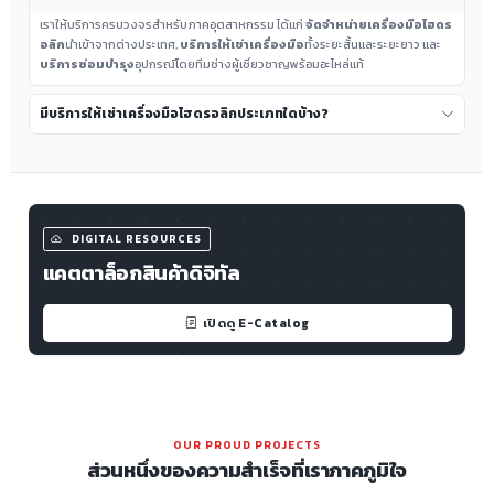
เราให้บริการครบวงจรสำหรับภาคอุตสาหกรรม ได้แก่
จัดจำหน่ายเครื่องมือไฮดร
อลิก
นำเข้าจากต่างประเทศ,
บริการให้เช่าเครื่องมือ
ทั้งระยะสั้นและระยะยาว และ
บริการซ่อมบำรุง
อุปกรณ์โดยทีมช่างผู้เชี่ยวชาญพร้อมอะไหล่แท้
มีบริการให้เช่าเครื่องมือไฮดรอลิกประเภทใดบ้าง?
DIGITAL RESOURCES
แคตตาล็อกสินค้าดิจิทัล
เปิดดู E-Catalog
OUR PROUD PROJECTS
ส่วนหนึ่งของความสำเร็จที่เราภาคภูมิใจ