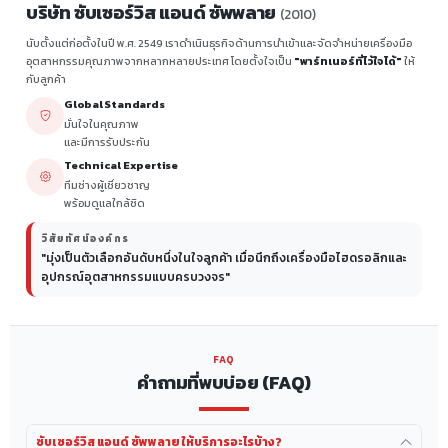
บริษัท ซับเซอร์วิส แอนด์ ซัพพลาย
(2010)
นับตั้งแต่ก่อตั้งในปี พ.ศ. 2549 เราดำเนินธุรกิจด้านการนำเข้าและจัดจำหน่ายเครื่องมือ
อุตสาหกรรมคุณภาพจากหลากหลายประเทศ โดยตั้งใจเป็น
"พาร์ทเนอร์ที่ไว้ใจได้"
ให้
กับลูกค้า
Global Standards
มั่นใจในคุณภาพ
และมีการรับประกัน
Technical Expertise
ทีมช่างผู้เชี่ยวชาญ
พร้อมดูแลใกล้ชิด
วิสัยทัศน์องค์กร
"มุ่งเป็นตัวเลือกอันดับหนึ่งในใจลูกค้า เมื่อนึกถึงเครื่องมือไฮดรอลิกและ
อุปกรณ์อุตสาหกรรมแบบครบวงจร"
FAQ
คำถามที่พบบ่อย (FAQ)
ซับเซอร์วิส แอนด์ ซัพพลาย ให้บริการอะไรบ้าง?