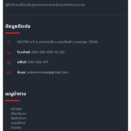
ผู้นำด้านเครื่องมืออุตสาหกรรมและไฮดรอลิกครบวงจร
ข้อมูลติดต่อ
65/756 ม.5 ต.ลานตากฟ้า อ.นครชัยศรี จ.นครปฐม 73120
โทรศัพท์:
034-263-655 ต่อ 122
แฟ็กซ์:
034-263-471
อีเมล:
subserviceae@gmail.com
เมนูนำทาง
หน้าแรก
เกี่ยวกับเรา
สินค้าต่างๆ
งานบริการ
ข่าวสาร