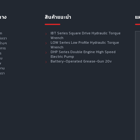
ทาง
สินค้าแนะนำ
แผ
รก
IBT Series Square Drive Hydraulic Torque
Wrench
กับเรา
LOW Series Low Profile Hydraulic Torque
ต่างๆ
Wrench
ิการ
DHP Series Double Engine High Speed
าร
Electric Pump
าม
Battery-Operated Grease-Gun 20v
พ
งาน
เรา