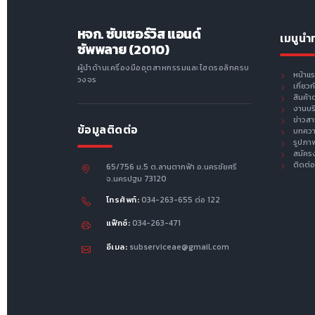
หจก. ซับเซอร์วิส แอนด์
เมนูนำ
ซัพพลาย (2010)
ผู้นำด้านเครื่องมืออุตสาหกรรมและไฮดรอลิกครบ
หน้าแ
วงจร
เกี่ยว
สินค้า
งานบร
ข่าวส
ข้อมูลติดต่อ
บทคว
รูปภา
สมัคร
ติดต่อ
65/756 ม.5 ต.ลานตากฟ้า อ.นครชัยศรี
จ.นครปฐม 73120
โทรศัพท์:
034-263-655 ต่อ 122
แฟ็กซ์:
034-263-471
อีเมล:
subserviceae@gmail.com