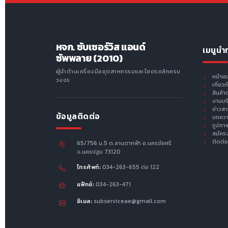
หจก. ซับเซอร์วิส แอนด์
เมนูนำ
ซัพพลาย (2010)
ผู้นำด้านเครื่องมืออุตสาหกรรมและไฮดรอลิกครบ
หน้าแ
วงจร
เกี่ยว
สินค้า
งานบร
ข่าวส
ข้อมูลติดต่อ
บทคว
รูปภา
สมัคร
ติดต่อ
65/756 ม.5 ต.ลานตากฟ้า อ.นครชัยศรี
จ.นครปฐม 73120
โทรศัพท์:
034-263-655 ต่อ 122
แฟ็กซ์:
034-263-471
อีเมล:
subserviceae@gmail.com