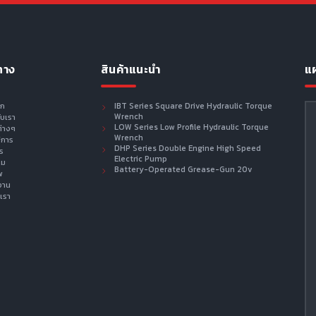
ทาง
สินค้าแนะนำ
แผ
รก
IBT Series Square Drive Hydraulic Torque
Wrench
กับเรา
LOW Series Low Profile Hydraulic Torque
ต่างๆ
Wrench
ิการ
DHP Series Double Engine High Speed
าร
Electric Pump
าม
Battery-Operated Grease-Gun 20v
พ
งาน
เรา