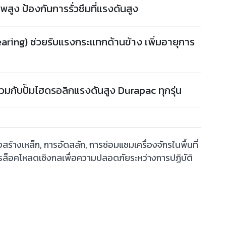
สูง ป้องกันการรั่วซึมที่แรงดันสูง
aring) ช่วยรับแรงกระแทกด้านข้าง เพิ่มอายุการ
วมกับปั๊มไฮดรอลิกแรงดันสูง Durapac ทุกรุ่น
้างเหล็ก, การอัดสลัก, การซ่อมแซมเครื่องจักรในพื้นที่
รล็อคโหลดเชิงกลเพื่อความปลอดภัยระหว่างการปฏิบัติ