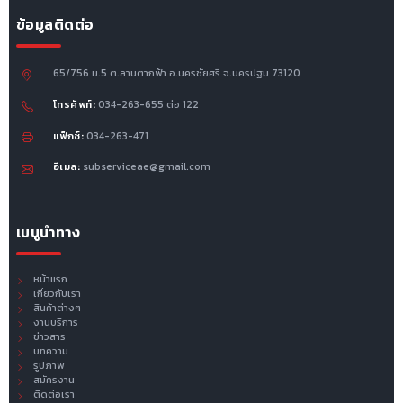
ข้อมูลติดต่อ
65/756 ม.5 ต.ลานตากฟ้า อ.นครชัยศรี จ.นครปฐม 73120
โทรศัพท์:
034-263-655 ต่อ 122
แฟ็กซ์:
034-263-471
อีเมล:
subserviceae@gmail.com
เมนูนำทาง
หน้าแรก
เกี่ยวกับเรา
สินค้าต่างๆ
งานบริการ
ข่าวสาร
บทความ
รูปภาพ
สมัครงาน
ติดต่อเรา