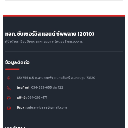
หจก. ซับเซอร์วิส แอนด์ ซัพพลาย (2010)
ผู้นำด้านเครื่องมืออุตสาหกรรมและไฮดรอลิกครบวงจร
ข้อมูลติดต่อ
65/756 ม.5 ต.ลานตากฟ้า อ.นครชัยศรี จ.นครปฐม 73120
โทรศัพท์:
034-263-655 ต่อ 122
แฟ็กซ์:
034-263-471
อีเมล:
subserviceae@gmail.com