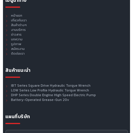
เมนูนำทาง
หน้าแรก
เกี่ยวกับเรา
สินค้าต่างๆ
งานบริการ
ข่าวสาร
บทความ
รูปภาพ
สมัครงาน
ติดต่อเรา
สินค้าแนะนำ
IBT Series Square Drive Hydraulic Torque Wrench
LOW Series Low Profile Hydraulic Torque Wrench
DHP Series Double Engine High Speed Electric Pump
Battery-Operated Grease-Gun 20v
แผนที่บริษัท