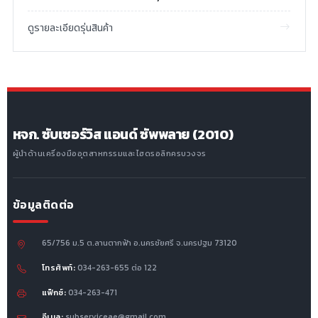
ดูรายละเอียดรุ่นสินค้า
หจก. ซับเซอร์วิส แอนด์ ซัพพลาย (2010)
ผู้นำด้านเครื่องมืออุตสาหกรรมและไฮดรอลิกครบวงจร
ข้อมูลติดต่อ
65/756 ม.5 ต.ลานตากฟ้า อ.นครชัยศรี จ.นครปฐม 73120
โทรศัพท์:
034-263-655 ต่อ 122
แฟ็กซ์:
034-263-471
อีเมล:
subserviceae@gmail.com