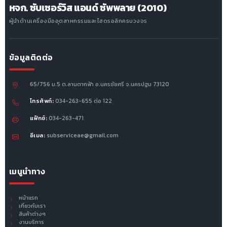
หจก. ซับเซอร์วิส แอนด์ ซัพพลาย (2010)
ผู้นำด้านเครื่องมืออุตสาหกรรมและไฮดรอลิกครบวงจร
ข้อมูลติดต่อ
65/756 ม.5 ต.ลานตากฟ้า อ.นครชัยศรี จ.นครปฐม 73120
โทรศัพท์:
034-263-655 ต่อ 122
แฟ็กซ์:
034-263-471
อีเมล:
subserviceae@gmail.com
เมนูนำทาง
หน้าแรก
เกี่ยวกับเรา
สินค้าต่างๆ
งานบริการ