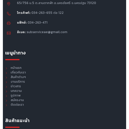
65/756 ม.5 ต.ลานตากฟ้า อ.นครชัยศรี จ.นครปฐม 73120
โทรศัพท์:
034-263-655 ต่อ 122
แฟ็กซ์:
034-263-471
อีเมล:
subserviceae@gmail.com
เมนูนำทาง
หน้าแรก
เกี่ยวกับเรา
สินค้าต่างๆ
งานบริการ
ข่าวสาร
บทความ
รูปภาพ
สมัครงาน
ติดต่อเรา
สินค้าแนะนำ