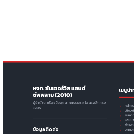
หจก. ซับเซอร์วิส แอนด์
เมนูนำ
ซัพพลาย (2010)
ผู้นำด้านเครื่องมืออุตสาหกรรมและไฮดรอลิกครบ
หน้าแ
วงจร
เกี่ยว
สินค้า
งานบร
ข่าวส
ข้อมูลติดต่อ
บทคว